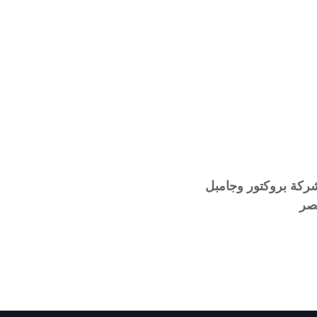
كة بروكتور وجامبل
صر