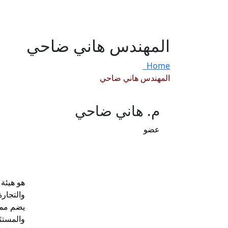
الرئيسية
من نحن
خدماتنا
القطاعات
الفاعليات
المركز الأعلامى
ا
المهندس هاني ضاحي
Home
المهندس هاني ضاحي
م. هاني ضاحي
عضو
هو هيئة 
والتجار
يضم ممث
والمستث