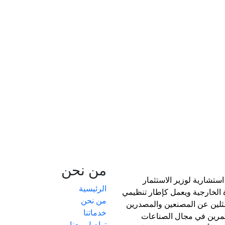
لأشتراك فى عضوية المجلس
تقارير دورية
فرص تطوع/عمل
الأسئلة الشائعة
توا
من نحن
استشارية لوزير الاستثمار
الرئيسية
ة الخارجية ويعمل كإطار تنظيمي
من نحن
لين عن المصنعين والمصدرين
خدماتنا
مرين في مجال الصناعات
تواصل معنا